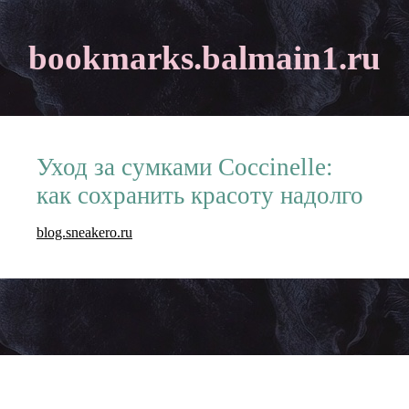
bookmarks.balmain1.ru
Уход за сумками Coccinelle:
как сохранить красоту надолго
blog.sneakero.ru