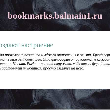
bookmarks.balmain1.ru
создают настроение
гда проявление позитива и лёгкого отношения к жизни. Бренд ве
елать каждый день ярче. Это философия отражается в каждом
мпании. Носить Furla — значит окружать себя атмосферой ита
 заставляет улыбаться, просто взглянув на него.