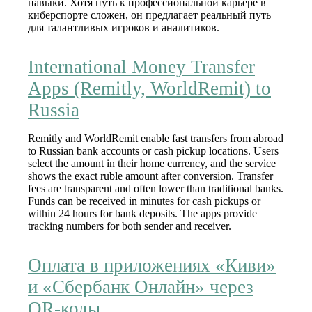
навыки. Хотя путь к профессиональной карьере в
киберспорте сложен, он предлагает реальный путь
для талантливых игроков и аналитиков.
International Money Transfer
Apps (Remitly, WorldRemit) to
Russia
Remitly and WorldRemit enable fast transfers from abroad
to Russian bank accounts or cash pickup locations. Users
select the amount in their home currency, and the service
shows the exact ruble amount after conversion. Transfer
fees are transparent and often lower than traditional banks.
Funds can be received in minutes for cash pickups or
within 24 hours for bank deposits. The apps provide
tracking numbers for both sender and receiver.
Оплата в приложениях «Киви»
и «Сбербанк Онлайн» через
QR‑коды