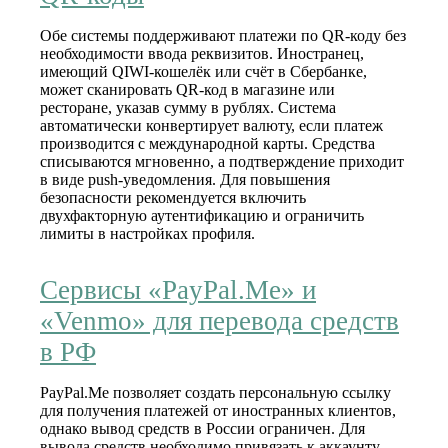
Обе системы поддерживают платежи по QR‑коду без
необходимости ввода реквизитов. Иностранец,
имеющий QIWI‑кошелёк или счёт в Сбербанке,
может сканировать QR‑код в магазине или
ресторане, указав сумму в рублях. Система
автоматически конвертирует валюту, если платеж
производится с международной карты. Средства
списываются мгновенно, а подтверждение приходит
в виде push‑уведомления. Для повышения
безопасности рекомендуется включить
двухфакторную аутентификацию и ограничить
лимиты в настройках профиля.
Сервисы «PayPal.Me» и
«Venmo» для перевода средств
в РФ
PayPal.Me позволяет создать персональную ссылку
для получения платежей от иностранных клиентов,
однако вывод средств в России ограничен. Для
вывода средств необходимо привязать к аккаунту